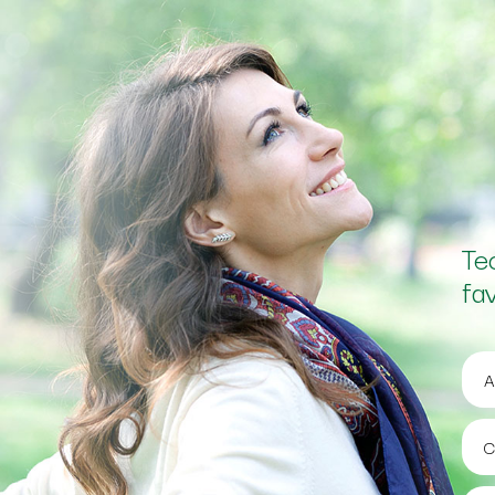
Te
fa
A
C