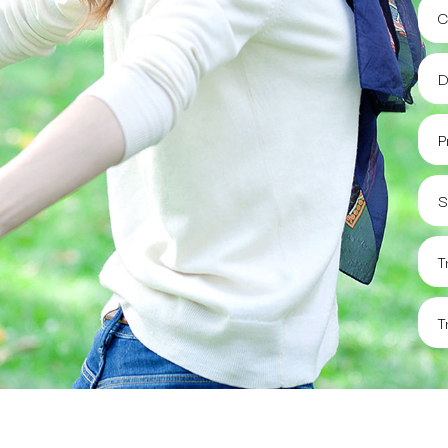
C
D
P
S
T
T